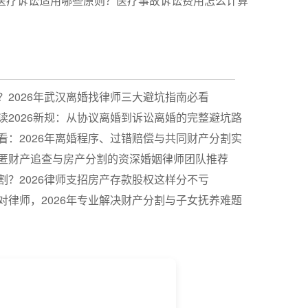
医疗诉讼适用哪些原则？医疗事故诉讼费用怎么计算
？2026年武汉离婚找律师三大避坑指南必看
读2026新规：从协议离婚到诉讼离婚的完整避坑路
看：2026年离婚程序、过错赔偿与共同财产分割实
匿财产追查与房产分割的资深婚姻律师团队推荐
割？2026律师支招房产存款股权这样分不亏
对律师，2026年专业解决财产分割与子女抚养难题