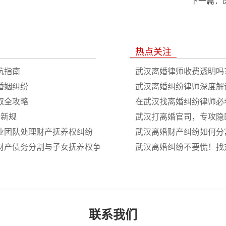
下一篇：
热点关注
坑指南
武汉离婚律师收费透明吗
婚姻纠纷
武汉离婚纠纷律师深度解
取全攻略
径
在武汉找离婚纠纷律师必
个新规
操策略
武汉打离婚官司，专攻隐
专业团队处理财产抚养权纠纷
武汉离婚财产纠纷如何分
、财产债务分割与子女抚养权争
武汉离婚纠纷不要慌！找
联系我们